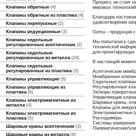
Прогресс не стоит 
Клапаны обратные
4
мировых технологий
Клапаны обратные из пластика
4
Благодаря постоянн
удовлетворения зап
Клапаны перепускные
2
Клапаны редукционные
3
Gemu – продукция с
Клапаны седельные
Мы попытались сдел
регулировочные асептические
2
технической информ
для проектирующих 
Клапаны седельные
регулировочные из металла
24
В настоящий момен
Клапаны седельные
регулировочные из пластика
3
Асептические мемб
Мембранные клапана
Клапаны управляющие
5
Седельные клапаны
Регулировочные кла
Клапаны управляющие из
Затворы поворотные
пластика
6
Управляющие клапа
Клапаны электромагнитные из
Шаровые краны, пла
металла
4
Клапаны для микроэ
Электромагнитные (
Клапаны электромагнитные из
Расходомеры
пластика
5
Системы измерения 
Шаровые краны асептические
3
Пневматические/эле
Шаровые краны из металла
8