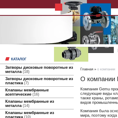
КАТАЛОГ
Затворы дисковые поворотные из
Главная
»
о компании
металла
18
О компании
Затворы дисковые поворотные из
пластика
7
Компания Gemu прои
Клапаны мембранные
следующие виды кла
асептические
16
также краны, ротам
Клапаны мембранные из
видов промышленных
металла
14
Компания была основ
Клапаны мембранные из
мира, поэтому когда
пластика
10