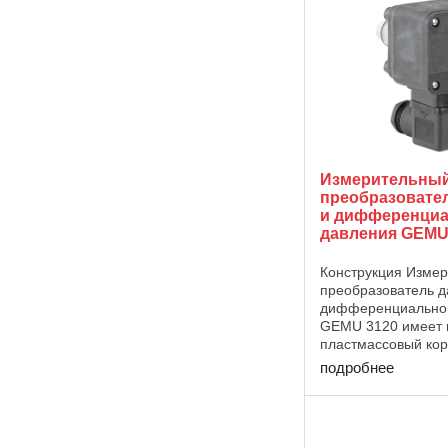
Измерительны
преобразовате
и дифференциа
давления GEMU
Конструкция Изме
преобразователь д
дифференциальног
GEMU 3120 имеет 
пластмассовый кор
предназначен для 
подробнее
0-1 бар до 0-10 ба
является
термокомпенсиров
разные ...