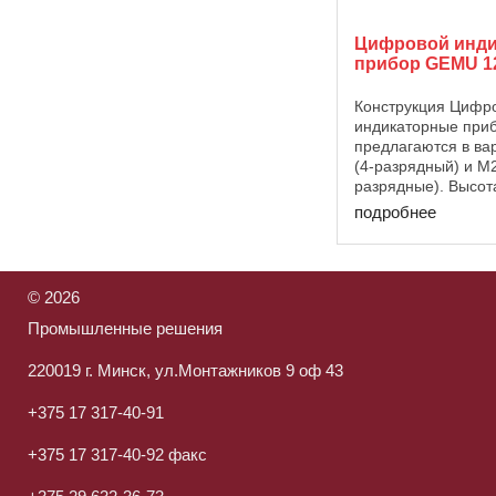
Цифровой инд
прибор GEMU 1
Конструкция Цифр
индикаторные при
предлагаются в ва
(4-разрядный) и M2
разрядные). Высот
светодиодного инд
подробнее
Цифровые индика
приборы можно пр
с помощью клавиа
подключаемой с ...
©
2026
Промышленные решения
220019 г. Минск, ул.Монтажников 9 оф 43
+375 17 317-40-91
+375 17 317-40-92 факс