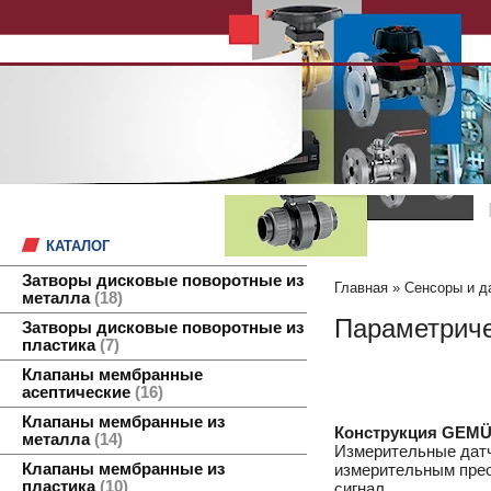
КАТАЛОГ
Затворы дисковые поворотные из
Главная
»
Сенсоры и д
металла
18
Параметриче
Затворы дисковые поворотные из
пластика
7
Клапаны мембранные
асептические
16
Клапаны мембранные из
Конструкция
GEMÜ
металла
14
Измерительные датч
Клапаны мембранные из
измерительным прео
пластика
10
сигнал.