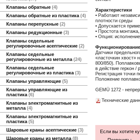
Клапаны обратные
4
Характеристики
• Работают независи
Клапаны обратные из пластика
4
плотности среды
Клапаны перепускные
2
• Допускается прим
• Простота монтажа
Клапаны редукционные
3
• Опция: исполнени
Клапаны седельные
регулировочные асептические
2
Функционировани
Датчики предельног
Клапаны седельные
«ласточкин хвост» 
регулировочные из металла
24
800/850). Поплавко
Клапаны седельные
в действие геркон / 
регулировочные из пластика
3
Регистрация точки 
Положение поплавков
Клапаны управляющие
5
GEMÜ 1272 - непрер
Клапаны управляющие из
пластика
6
Технические данн
Клапаны электромагнитные из
металла
4
Клапаны электромагнитные из
пластика
5
Шаровые краны асептические
3
Если вы хотите к
Шаровые краны из металла
8
Позвонить: