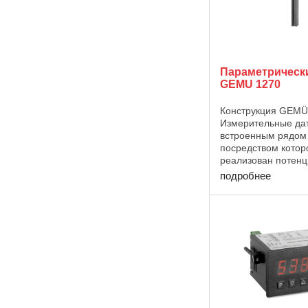
Параметрическ
GEMU 1270
Конструкция GEMÜ
Измерительные дат
встроенным рядом 
посредством котор
реализован потенц
кОм). Характерист
подробнее
независимо от раб
давления, проводи
концентрации или 
среды ...