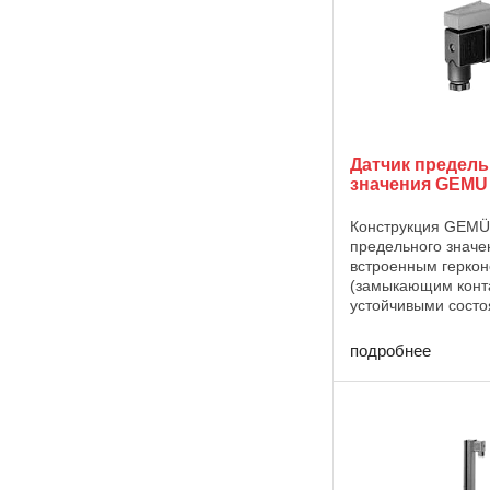
Датчик предель
значения GEMU
Конструкция GEMÜ
предельного значе
встроенным герко
(замыкающим конта
устойчивыми состо
Характеристики • 
независимо от раб
подробнее
давления, проводи
концентрации или 
среды • Допускается