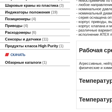
- невосприимчив по
- любое направлени
Шаровые краны из пластика
3
- номинальное давле
Индикаторы положения
19
- номинальный диамет
- серия оснащена о
Позиционеры
4
- корпус приводы, 
Приводы
4
- корпус клапана и
- различные вариан
Расходомеры
6
- исполнение ATEX п
Сенсоры и датчики
11
Продукты класса High Purity
1
Рабочая ср
СКАЧАТЬ
Обзорные каталоги
1
Агрессивные, нейт
физические и хими
Температур
Температу