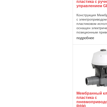
пластика с руч
управлением G
Конструкция Мемб
с электроприводо
пластиковом испо
оснащен электрич
позиционным прив
практически не т
подробнее
обслуживания, с р
синхронным электр
Управление осуще
через ...
Мембранный кл
пластика с
пневмопривод
R690