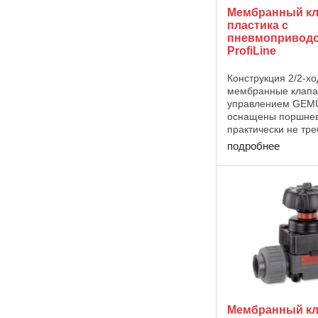
Мембранный кл
пластика с
пневмоприводо
ProfiLine
Конструкция 2/2-х
мембранные клапа
управлением GEMÜ 
оснащены поршнев
практически не т
обслуживания, кот
подробнее
управляться посре
воздействия нейтр
газообразных сред
...
Мембранный кл