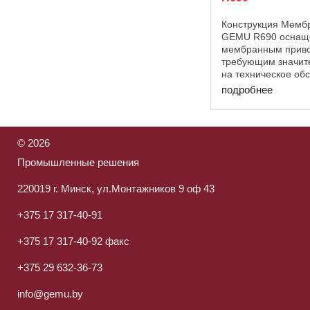
Конструкция Мемб
GEMU R690 оснащ
мембранным приво
требующим значит
на техническое об
управляемым возд
подробнее
нейтральными газ
распоряжении неск
управления: закрыти
©
2026
Промышленные решения
220019 г. Минск, ул.Монтажников 9 оф 43
+375 17 317-40-91
+375 17 317-40-92 факс
+375 29 632-36-73
info@gemu.by