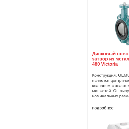
изготавливаются из 
Дисковый пов
затвор из мета
480 Victoria
Конструкция. GEM
является центрич
клапаном с эласто
манжетой. Он выпу
номинальных разме
600 и с различным
корпуса (пластины,
подробнее
U). Управление: G
Victoria со свободн