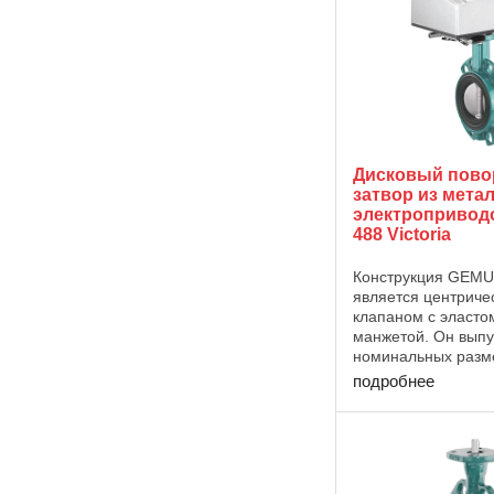
Дисковый пов
затвор из метал
электроприво
488 Victoria
Конструкция GEMU
является центрич
клапаном с эласто
манжетой. Он выпу
номинальных разме
600 и с различным
подробнее
корпуса (пластины,
U). Управление G
Victoria с электром