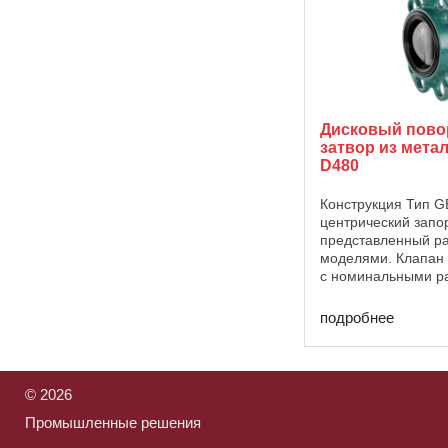
Дисковый пов
затвор из мета
D480
Конструкция Тип 
центрический запо
представленный р
моделями. Клапан 
с номинальными р
25 — 1400 с разл
вариантами корпус
подробнее
материалами упло
корпуса. Он оснаща
©
2026
Промышленные решения