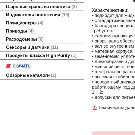
Шаровые краны из пластика
3
Характеристики:
Индикаторы положения
19
• подходит для жид
• стандартизированн
Позиционеры
4
• благодаря специа
требуется;
Приводы
4
• самосмазывающиес
Расходомеры
6
• опоры вала обесп
• вал во внутреннем
Сенсоры и датчики
11
• материал корпуса:
Продукты класса High Purity
1
• заменяемая уплот
• линзообразный ди
СКАЧАТЬ
• меньший риск течи
• центральное расп
Обзорные каталоги
1
• высокая стабильн
• поворотный диско
работающему под да
1 + 2;
• допуски для пить
Технические данн