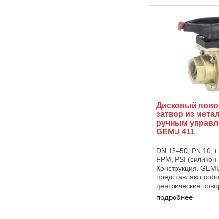
Дисковый пов
затвор из метал
ручным управл
GEMU 411
DN 15–50, PN 10, t
FPM, PSI (силикон-
Конструкция. GEM
представляют соб
центрические пово
дисковые затворы
подробнее
размеров DN 15–50
затвора и диск зат