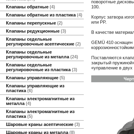
поворотные дисковы
100.
Клапаны обратные
4
Клапаны обратные из пластика
4
Корпус затвора изг
или PP.
Клапаны перепускные
2
Клапаны редукционные
3
В качестве материа
Клапаны седельные
GEMÜ 410 оснащен 
регулировочные асептические
2
коррозионностойким
Клапаны седельные
регулировочные из металла
24
Поставляются клап
закрытый пружиной»
Клапаны седельные
«управление в двух
регулировочные из пластика
3
Клапаны управляющие
5
Клапаны управляющие из
пластика
6
Клапаны электромагнитные из
металла
4
Клапаны электромагнитные из
пластика
5
Шаровые краны асептические
3
Шаровые краны из металла
8