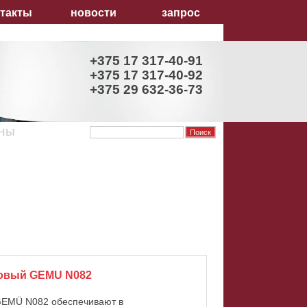
нтакты
новости
запрос
+375 17
317-40-91
+375 17
317-40-92
+375 29
632-36-73
аны
ковый GEMU N082
GEMÜ N082 обеспечивают в