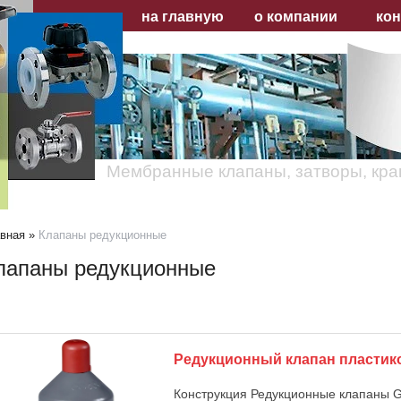
на главную
о компании
ко
Мембранные клапаны, затворы, кр
вная
»
Клапаны редукционные
лапаны редукционные
Редукционный клапан пласти
Конструкция Редукционные клапаны 