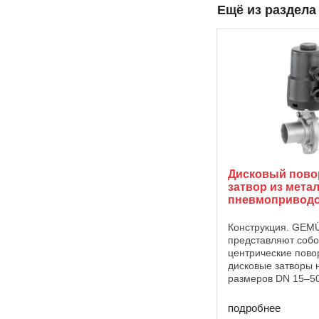
Ещё из раздел
Дисковый пов
затвор из метал
пневмоприводо
Конструкция. GEM
представляют соб
центрические пово
дисковые затворы
размеров DN 15–50
затвора и диск зат
изготавливаются из
подробнее
нержавеющей стали