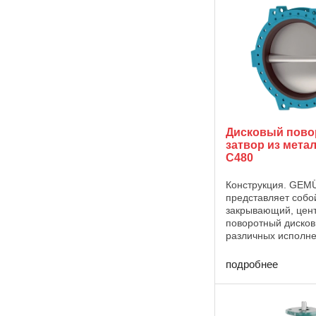
Victoria с пневмати
Дисковый пов
затвор из мета
C480
Конструкция. GEM
представляет собо
закрывающий, цен
поворотный дисков
различных исполне
поставляется с н
размерами DN 700
подробнее
различными вариа
(Wafer, Lug и U-Type