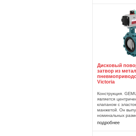
качестве материал
...
Дисковый пов
затвор из метал
пневмоприводо
Victoria
Конструкция. GEM
является центрич
клапаном с эласто
манжетой. Он выпу
номинальных разме
600 и с различным
подробнее
корпуса (пластины,
U). Управление G