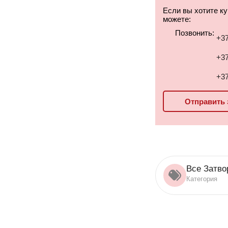
Если вы хотите к
можете:
Позвонить:
+37
+37
+37
Отправить 
Все Затво
Категория