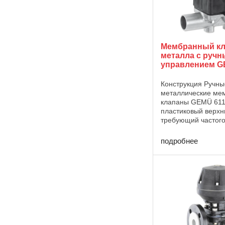
Мембранный кл
металла с руч
управлением G
Конструкция Ручны
металлические ме
клапаны GEMÜ 611
пластиковый верхн
требующий частог
обслуживания, и в
оптический индика
подробнее
в стандартной ком
Технические харак
Рабочая ...