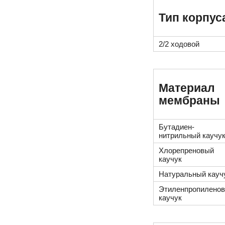
Тип корпус
2/2 ходовой
Материал
мембраны
Бутадиен-
нитрильный каучу
Хлорепреновый
каучук
Натуральный кауч
Этиленпропилено
каучук