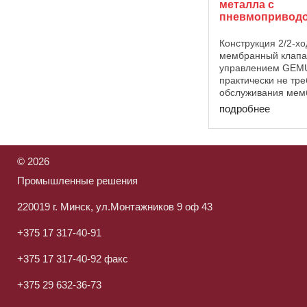
металла с
пневмоприводо
Конструкция 2/2-х
мембранный клапа
управлением GEM
практически не т
обслуживания ме
приводом. Постав
подробнее
клапаны с функци
управления "норм
пружиной", "норма
пружиной" и ...
©
2026
Промышленные решения
220019 г. Минск, ул.Монтажников 9 оф 43
+375 17 317-40-91
+375 17 317-40-92 факс
+375 29 632-36-73