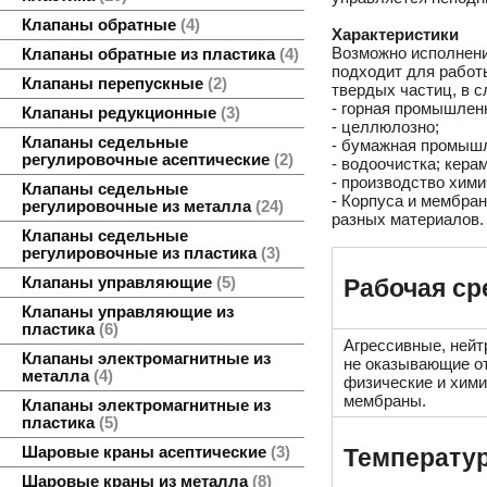
Клапаны обратные
4
Характеристики
Возможно исполнени
Клапаны обратные из пластика
4
подходит для работ
Клапаны перепускные
2
твердых частиц, в 
- горная промышлен
Клапаны редукционные
3
- целлюлозно;
Клапаны седельные
- бумажная промыш
регулировочные асептические
2
- водоочистка; кер
- производство хим
Клапаны седельные
- Корпуса и мембра
регулировочные из металла
24
разных материалов.
Клапаны седельные
регулировочные из пластика
3
Клапаны управляющие
5
Рабочая ср
Клапаны управляющие из
пластика
6
Агрессивные, нейт
Клапаны электромагнитные из
не оказывающие от
металла
4
физические и хими
мембраны.
Клапаны электромагнитные из
пластика
5
Шаровые краны асептические
3
Температур
Шаровые краны из металла
8