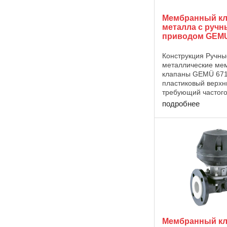
Мембранный кл
металла с руч
приводом GEMU
Конструкция Ручны
металлические ме
клапаны GEMÜ 671
пластиковый верхн
требующий частог
обслуживания, и в
подробнее
оптический индика
в стандартной ком
Технические харак
Рабочая ...
Мембранный кл