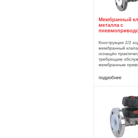
Мембранный кл
металла с
пневмоприводо
Конструкция 2/2 х
мембранный клап
оснащён практичес
требующим обслуж
мембранным приво
может управляться
нейтральными газа
подробнее
Характеристики - 
для нейтральных, 
жидких и газообразн