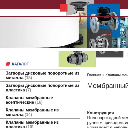
КАТАЛОГ
Затворы дисковые поворотные из
Главная
»
Клапаны мем
металла
18
Мембранный 
Затворы дисковые поворотные из
пластика
7
Клапаны мембранные
асептические
16
Клапаны мембранные из
Конструкция
металла
14
Полнопроходной мем
Клапаны мембранные из
ручным приводом, и
пластика
10
управляется непод